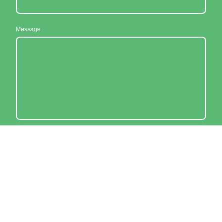
Message
Je consens par la présente à ce que ces données soient
stockées et traitées dans le but d'établir un contact. Je sais que je
peux révoquer mon consentement à tout moment*
* Veuillez remplir tous les champs obligatoires.
Envoyer